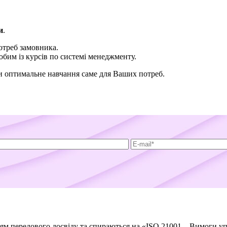
и
.
отреб замовника.
бим із курсів по системі менеджменту.
и оптимальне навчання саме для Ваших потреб.
ям передового досвіду та спираються на «ISO 21001 – Вимоги уп