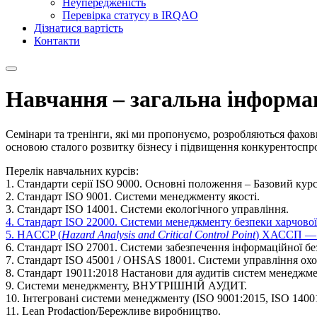
Неупередженість
Перевірка статусу в IRQAO
Дізнатися вартість
Контакти
Навчання – загальна інформа
Семінари та тренінги, які ми пропонуємо, розробляються фахо
основою сталого розвитку бізнесу і підвищення конкурентоспр
Перелік навчальних курсів:
1. Стандарти серії ISO 9000. Основні положення – Базовий курс
2. Стандарт ISO 9001. Системи менеджменту якості.
3. Стандарт ISO 14001. Системи екологічного управління.
4. Стандарт ISO 22000. Системи менеджменту безпеки харчової
5. HACCP (
Hazard Analysis and Critical Control Point
) ХАССП — с
6. Стандарт ISO 27001. Системи забезпечення інформаційної бе
7. Стандарт ISO 45001 / OHSAS 18001. Системи управління охо
8. Стандарт 19011:2018 Настанови для аудитів систем менеджме
9. Системи менеджменту, ВНУТРІШНІЙ АУДИТ.
10. Інтегровані системи менеджменту (ISO 9001:2015, ISO 14001:
11. Lean Prodaction/Бережливе виробництво.