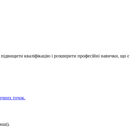
 підвищити кваліфікацію і розширити професійні навички, що є
ичних точок.
нші).