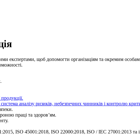
ція
вими експертами, щоб допомогти організаціям та окремим особам
оможності.
.
 продукції.
истема аналізу ризиків, небезпечних чинників і контролю крит
зпеки.
роною праці та здоров’ям.
нту.
2015, ISO 45001:2018, ISO 22000:2018, ISO / IEC 27001:2013 та і