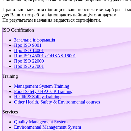
Правильне навчання підвищить ваші перспективи кар’єри – і ми
для Ваших потреб та відповідають найвищім стандартам.
По результатам навчання видаються сертифікати.
ISO Certification
Загальна інформація
Про ISO 9001
Про ISO 14001
Про ISO 45001 / OHSAS 18001
Про ISO 22000
Про ISO 27001
Training
Management System Training
Food Safety / HACCP Training
Health & Safety Training
Other Health, Safety & Environmental courses
Services
Quality Management System
Environmental Management System