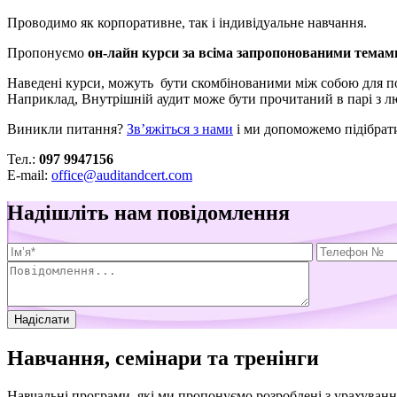
Проводимо як корпоративне, так і індивідуальне навчання.
Пропонуємо
он-лайн курси за всіма запропонованими темам
Наведені курси, можуть бути скомбінованими між собою для п
Наприклад, Внутрішній аудит може бути прочитаний в парі з лю
Виникли питання?
Зв’яжіться з нами
і ми допоможемо підібрат
Тел.:
097 9947156
E-mail:
office@auditandcert.com
Надішліть нам повідомлення
Навчання, семінари та тренінги
Навчальні програми, які ми пропонуємо розроблені з урахуванн