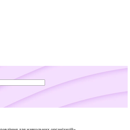
равління для навчальних організацій».